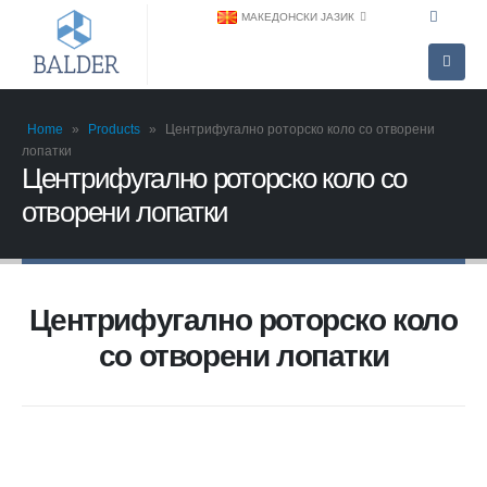
МАКЕДОНСКИ ЈАЗИК
Home
»
Products
»
Центрифугално роторско коло со отворени
лопатки
Центрифугално роторско коло со
отворени лопатки
Центрифугално роторско коло
со отворени лопатки