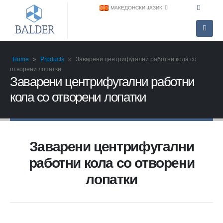
МАКЕДОНСКИ ЈАЗИК
Home
»
Products
»
Заварени центрифугални работни кола со
отворени лопатки
Заварени центрифугални работни
кола со отворени лопатки
Заварени центрифугални
работни кола со отворени
лопатки