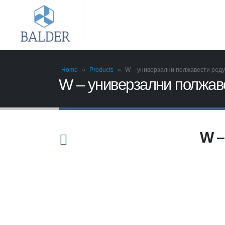
Home
»
Products
»
W – универзални полжавести реду
W – универзални полжав
W –