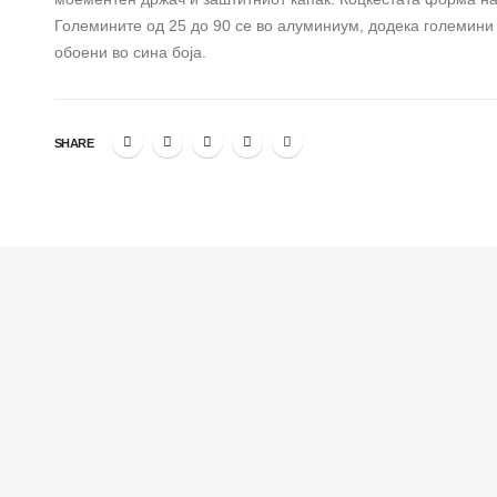
Големините од 25 до 90 се во алуминиум, додека големини 
обоени во сина боја.
SHARE