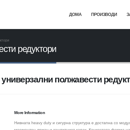
ДОМА
ПРОИЗВОДИ
З
ктори
ести редуктори
 универзални полжавести редук
More Information
Нивната heavy duty и сигурнa структура е достапна со моду
моементен држач и заштитниот капак. Коцкестата форма н