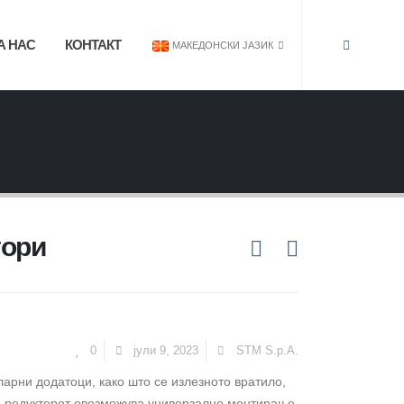
А НАС
КОНТАКТ
МАКЕДОНСКИ ЈАЗИК
тори
0
јули 9, 2023
STM S.p.A.
ларни додатоци, како што се излезното вратило,
а редукторот овозможува универзално монтирање.