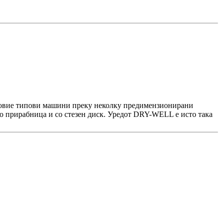
ај овие типови машини преку неколку предимензионирани
о прирабница и со стезен диск. Уредот DRY-WELL е исто така