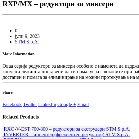
RXP/MX – редуктори за миксери
0
јули 9, 2023
STM S.p.A.
More Information
Оваа серија редуктори за миксери особено е наменета да издр
конусни лежишта поставени да ги намалуваат шоковите при раб
достапен и помага за елиминирање на можни протекувања на м
Share
Facebook
Twitter
LinkedIn
Google +
Email
Related
Products
RXO-V-EST 700-800 – редуктори за екструдери
STM S.p.A.
INVERTER – инвертер (фреквентен регулатор)
STM S.p.A.