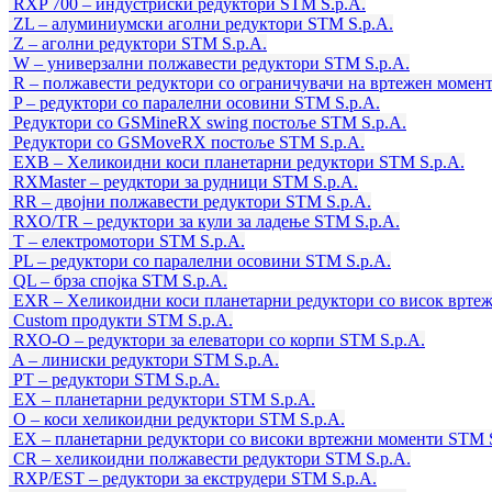
RXP 700 – индустриски редуктори
STM S.p.A.
ZL – алуминиумски аголни редуктори
STM S.p.A.
Z – аголни редуктори
STM S.p.A.
W – универзални полжавести редуктори
STM S.p.A.
R – полжавести редуктори со ограничувачи на вртежен момен
P – редуктори со паралелни осовини
STM S.p.A.
Редуктори со GSMineRX swing постоље
STM S.p.A.
Редуктори со GSMoveRX постоље
STM S.p.A.
EXB – Хеликоидни коси планетарни редуктори
STM S.p.A.
RXMaster – реудктори за рудници
STM S.p.A.
RR – двојни полжавести редуктори
STM S.p.A.
RXO/TR – редуктори за кули за ладење
STM S.p.A.
T – електромотори
STM S.p.A.
PL – редуктори со паралелни осовини
STM S.p.A.
QL – брза спојка
STM S.p.A.
EXR – Хеликоидни коси планетарни редуктори со висок врте
Custom продукти
STM S.p.A.
RXO-O – редуктори за елеватори со корпи
STM S.p.A.
A – линиски редуктори
STM S.p.A.
PT – редуктори
STM S.p.A.
EX – планетарни редуктори
STM S.p.A.
O – коси хеликоидни редуктори
STM S.p.A.
EX – планетарни редуктори со високи вртежни моменти
STM S
CR – хеликоидни полжавести редуктори
STM S.p.A.
RXP/EST – редуктори за екструдери
STM S.p.A.