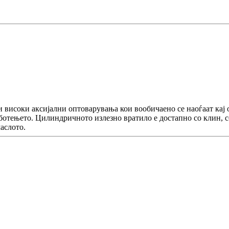
жи високи аксијални оптоварувања кои вообичаено се наоѓаат к
отењето. Цилиндричното излезно вратило е достапно со клин, с
аслото.