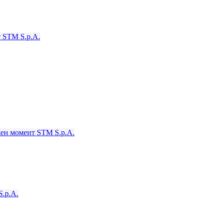
т
STM S.p.A.
жен момент
STM S.p.A.
.p.A.