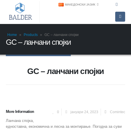
МАКЕДОНСКИ ЈАЗИК
Home
»
Products
»
GC – ланчани спојки
GC – ланчани спојки
GC – ланчани спојки
More Information
0
јануари 24, 2023
Comintec
Ланчана спојка,
едноставна, економична и лесна за монтирање. Погодна за суви