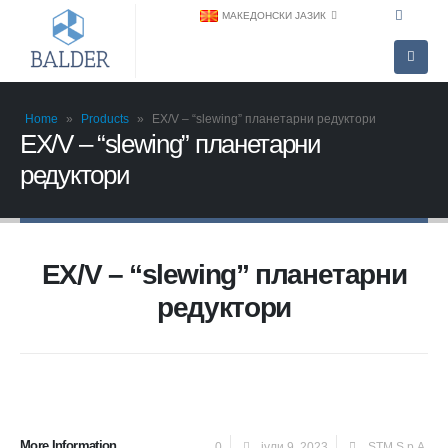
МАКЕДОНСКИ ЈАЗИК
Home
»
Products
»
EX/V – “slewing” планетарни редуктори
EX/V – “slewing” планетарни
редуктори
EX/V – “slewing” планетарни
редуктори
More Information
0
јули 9, 2023
STM S.p.A.