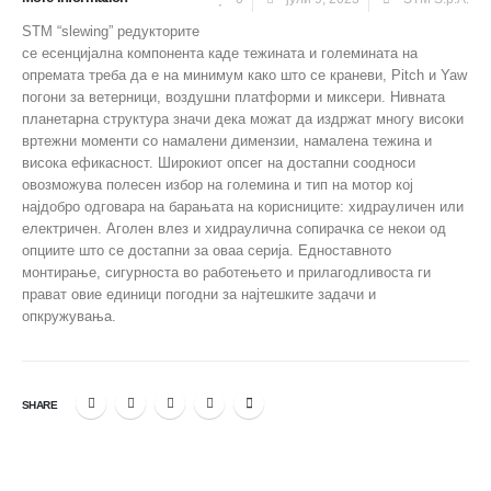
STM “slewing” редукторите
се есенцијална компонента каде тежината и големината на
опремата треба да е на минимум како што се краневи, Pitch и Yaw
погони за ветерници, воздушни платформи и миксери. Нивната
планетарна структура значи дека можат да издржат многу високи
вртежни моменти со намалени димензии, намалена тежина и
висока ефикасност. Широкиот опсег на достапни соодноси
овозможува полесен избор на големина и тип на мотор кој
најдобро одговара на барањата на корисниците: хидрауличен или
електричен. Аголен влез и хидраулична сопирачка се некои од
опциите што се достапни за оваа серија. Едноставното
монтирање, сигурноста во работењето и прилагодливоста ги
прават овие единици погодни за најтешките задачи и
опкружувања.
SHARE